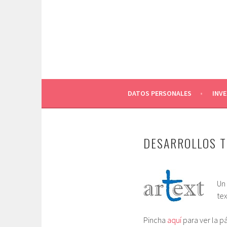
Saltar
al
contenido
DATOS PERSONALES
INV
DESARROLLOS 
Un 
tex
Pincha
aquí
para ver la p