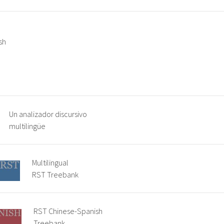
sh
Un analizador discursivo
multilingüe
Multilingual
RST Treebank
RST Chinese-Spanish
Treebank