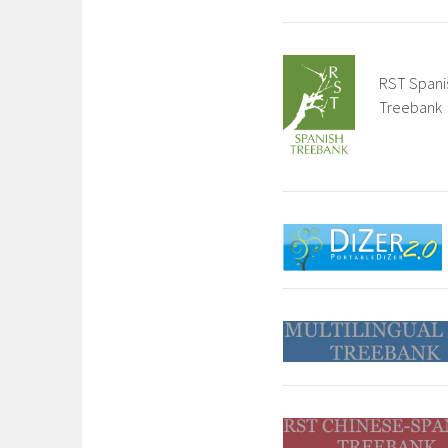
RST Spani
Treebank