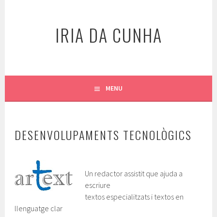
Skip
to
IRIA DA CUNHA
content
MENU
DESENVOLUPAMENTS TECNOLÒGICS
Un redactor assistit que ajuda a
escriure
textos especialitzats i textos en
llenguatge clar