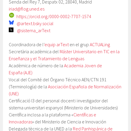
Senda del Rey 7, Despatx 02, 28040, Madrid
iriad@flog.uned.es
https://orcid.org/0000-0002-7707-1574
@artext.bsky.social
@sistema_arText
Coordinadora de l’
equip arText
en el grup
ACTUALing
Secretària acadèmica del
Máster Universitario en TIC en la
Enseñanza y el Tratamiento de Lenguas
Acadèmica de número de la
Academia Joven de
España (AJE)
Vocal del Comité del Órgano Técnico AEN/CTN 191
(Terminología) de la
Asociación Española de Normalización
(UNE)
Certificació I3 del personal docent i investigador del
sistema universitari espanyol (Ministerio de Universidades)
Científica inclosa a la plataforma «
Científicas e
Innovadoras
» del Ministerio de Ciencia e Innovación
Delegada tècnica de la UNED a la
Red Panhispánica de