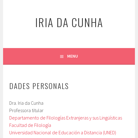
Skip
to
IRIA DA CUNHA
content
MENU
DADES PERSONALS
Dra. Iria da Cunha
Professora titular
Departamento de Filologías Extranjeras y sus Lingüísticas
Facultad de Filología
Universidad Nacional de Educación a Distancia (UNED)