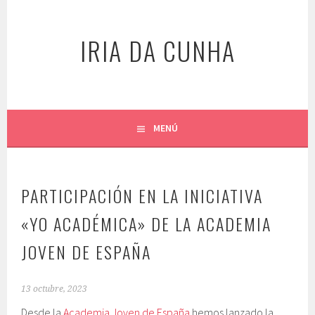
Saltar
al
IRIA DA CUNHA
contenido
MENÚ
PARTICIPACIÓN EN LA INICIATIVA
«YO ACADÉMICA» DE LA ACADEMIA
JOVEN DE ESPAÑA
13 octubre, 2023
Desde la
Academia Joven de España
hemos lanzado la