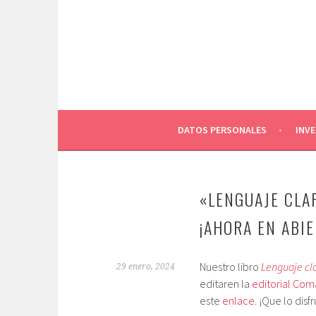
Saltar
al
contenido
DATOS PERSONALES
INV
«LENGUAJE CLA
¡AHORA EN ABIE
Nuestro libro
Lenguaje cla
29 enero, 2024
editaren la
editorial Com
este
enlace
. ¡Que lo disfr