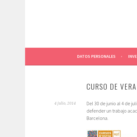
Saltar
al
contenido
DATOS PERSONALES
INV
CURSO DE VERA
Del 30 de junio al 4 de j
4 julio, 2014
defender un trabajo acad
Barcelona.