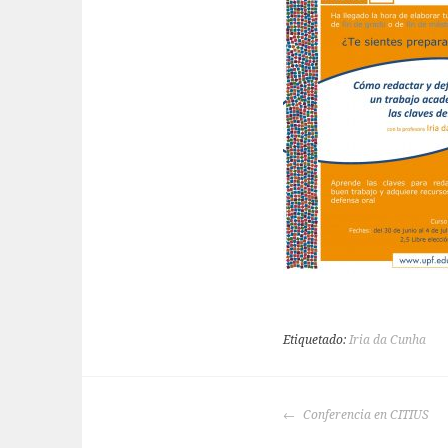
Etiquetado:
Iria da Cunha
NAVEGACIÓN
Conferencia en CITIUS
DE