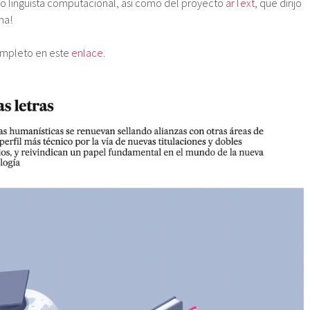
o lingüista computacional, así como del proyecto
arText
, que dirijo
na!
completo en este
enlace
.