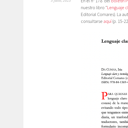
En el nº 178 del
boletín 
5 julio, 2023
nuestro libro “
Lenguaje cl
Editorial Comares). La a
consultarse
aquí
(p. 15-22