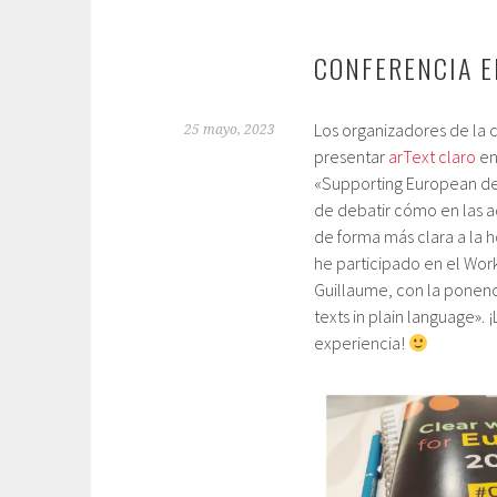
CONFERENCIA E
Los organizadores de la 
25 mayo, 2023
presentar
arText claro
en
«Supporting European de
de debatir cómo en las a
de forma más clara a la ho
he participado en el Wor
Guillaume, con la ponencia
texts in plain language».
experiencia!