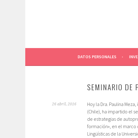
Saltar
al
contenido
DATOS PERSONALES
INV
SEMINARIO DE 
Hoy la Dra. Paulina Meza
26 abril, 2016
(Chile), ha impartido el s
de estrategias de autopr
formación», en el marco 
Lingüísticas de la Univer