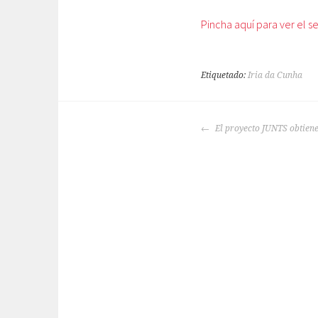
Pincha aquí para ver el s
Etiquetado:
Iria da Cunha
NAVEGACIÓN
El proyecto JUNTS obtien
DE
ENTRADAS