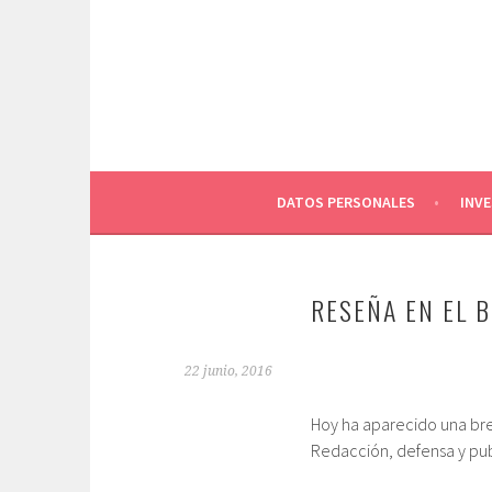
Saltar
al
contenido
DATOS PERSONALES
INV
RESEÑA EN EL 
22 junio, 2016
Hoy ha aparecido una brev
Redacción, defensa y publ