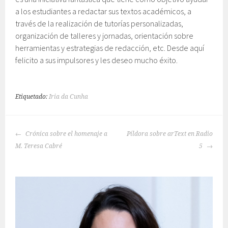
a los estudiantes a redactar sus textos académicos, a
través de la realización de tutorías personalizadas,
organización de talleres y jornadas, orientación sobre
herramientas y estrategias de redacción, etc. Desde aquí
felicito a sus impulsores y les deseo mucho éxito.
Etiquetado:
Iria da Cunha
NAVEGACIÓN
Crónica sobre el homenaje a
Píldora sobre arText en Radio
DE
M. Teresa Cabré
5
ENTRADAS