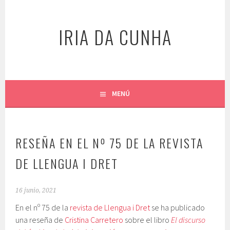
Saltar
al
IRIA DA CUNHA
contenido
MENÚ
RESEÑA EN EL Nº 75 DE LA REVISTA
DE LLENGUA I DRET
16 junio, 2021
En el nº 75 de la
revista de Llengua i Dret
se ha publicado
una reseña de
Cristina Carretero
sobre el libro
El discurso