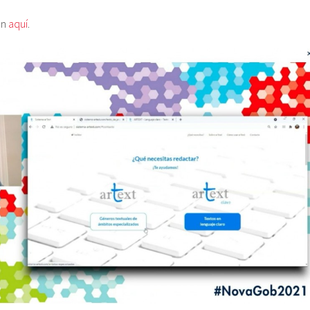
ón
aquí
.