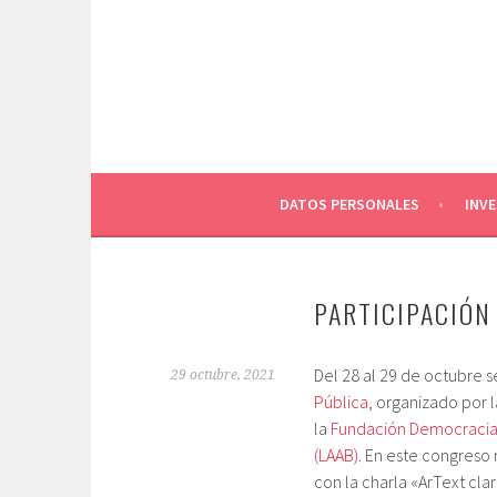
Saltar
al
contenido
DATOS PERSONALES
INV
PARTICIPACIÓN
Del 28 al 29 de octubre 
29 octubre, 2021
Pública
, organizado por 
la
Fundación Democracia
(LAAB)
. En este congreso 
con la charla «ArText cla