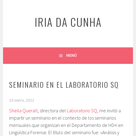
Saltar
al
IRIA DA CUNHA
contenido
MENÚ
SEMINARIO EN EL LABORATORIO SQ
18 enero, 2022
Sheila Queralt
, directora del
Laboratorio SQ
, me invitó a
impartir un seminario en el contexto de los seminarios
mensuales que organizan en el Departamento de I+D+i en
Lingüística Forense. El título del seminario fue: «Análisis y