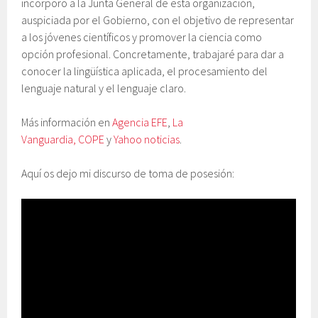
incorporo a la Junta General de esta organización,
auspiciada por el Gobierno, con el objetivo de representar
a los jóvenes científicos y promover la ciencia como
opción profesional. Concretamente, trabajaré para dar a
conocer la lingüística aplicada, el procesamiento del
lenguaje natural y el lenguaje claro.
Más información en
Agencia EFE
,
La
Vanguardia,
COPE
y
Yahoo noticias
.
Aquí os dejo mi discurso de toma de posesión: