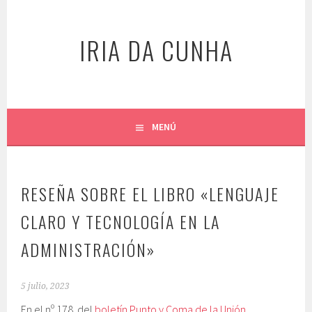
Saltar
al
IRIA DA CUNHA
contenido
MENÚ
RESEÑA SOBRE EL LIBRO «LENGUAJE
CLARO Y TECNOLOGÍA EN LA
ADMINISTRACIÓN»
5 julio, 2023
En el nº 178 del
boletín Punto y Coma de la Unión