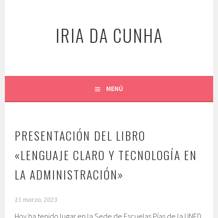
Saltar
al
IRIA DA CUNHA
contenido
MENÚ
PRESENTACIÓN DEL LIBRO
«LENGUAJE CLARO Y TECNOLOGÍA EN
LA ADMINISTRACIÓN»
15 marzo, 2023
Hoy ha tenido lugar en la Sede de Escuelas Pías de la UNED