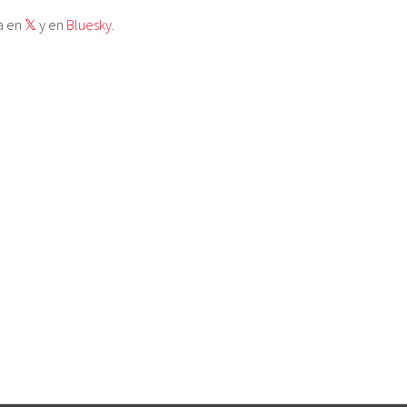
a en
𝕏
y en
Bluesky
.