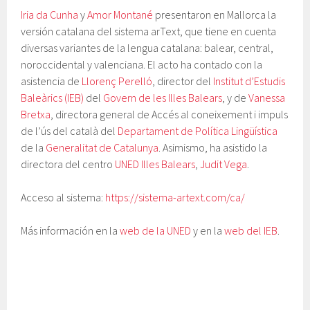
Iria da Cunha
y
Amor Montané
presentaron en Mallorca la
versión catalana del sistema arText, que tiene en cuenta
diversas variantes de la lengua catalana: balear, central,
noroccidental y valenciana. El acto ha contado con la
asistencia de
Llorenç Perelló
, director del
Institut d’Estudis
Baleàrics (IEB)
del
Govern de les Illes Balears
, y de
Vanessa
Bretxa
, directora general de Accés al coneixement i impuls
de l’ús del català del
Departament de Política Lingüística
de la
Generalitat de Catalunya
. Asimismo, ha asistido la
directora del centro
UNED Illes Balears
,
Judit Vega
.
Acceso al sistema:
https://sistema-artext.com/ca/
Más información en la
web de la UNED
y en la
web del IEB
.