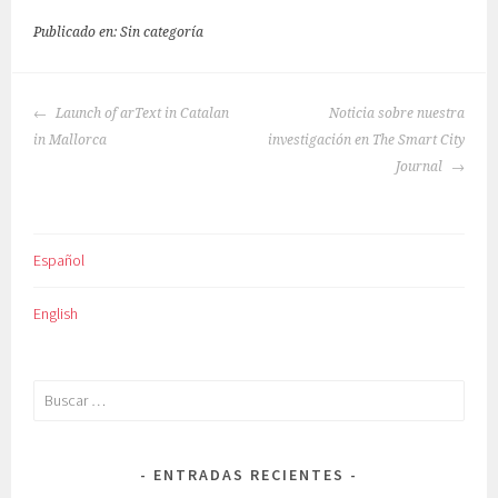
Publicado en: Sin categoría
NAVEGACIÓN
Launch of arText in Catalan
Noticia sobre nuestra
DE
in Mallorca
investigación en The Smart City
ENTRADAS
Journal
Español
English
Buscar:
ENTRADAS RECIENTES