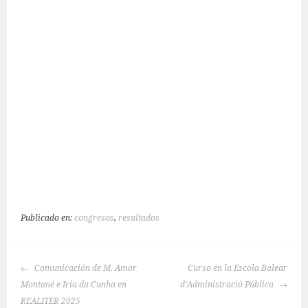
Publicado en:
congresos
,
resultados
NAVEGACIÓN
Comunicación de M. Amor
Curso en la Escola Balear
DE
Montané e Iria da Cunha en
d’Administració Pública
ENTRADAS
REALITER 2025