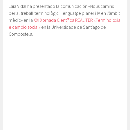
Laia Vidal ha presentado la comunicación «Nous camins
per al treball terminològic: llenguatge planer i IA en l’àmbit
mèdic» en la
XXI Xornada Científica REALITER «Terminoloxía
e cambio social»
en la Universidade de Santiago de
Compostela.