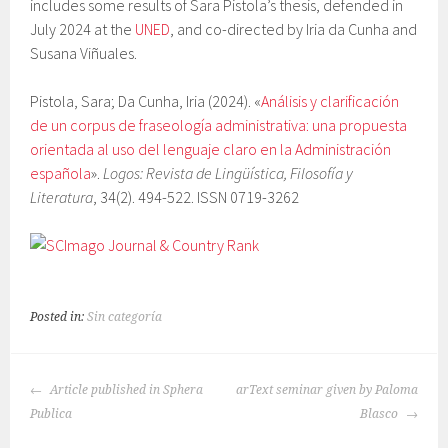
includes some results of Sara Pistola’s thesis, defended in
July 2024 at the
UNED
, and co-directed by Iria da Cunha and
Susana Viñuales.
Pistola, Sara; Da Cunha, Iria (2024). «
Análisis y clarificación
de un corpus de fraseología administrativa: una propuesta
orientada al uso del lenguaje claro en la Administración
española
».
Logos: Revista de Lingüística, Filosofía y
Literatura
, 34(2). 494-522. ISSN 0719-3262
Posted in:
Sin categoría
POST
Article published in Sphera
arText seminar given by Paloma
NAVIGATION
Publica
Blasco