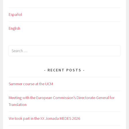
Español
English
Search
for:
RECENT POSTS
Summer course at the UCM
Meeting with the European Commission’s Directorate-General for
Translation
We took part in the XX Jornada MEDES 2026