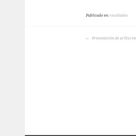
Publicado en:
resultados
NAVEGACIÓN
Presentación de arText e
DE
ENTRADAS