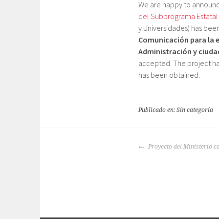
We are happy to announce 
del Subprograma Estata
y Universidades) has been
Comunicación para la e
Administración y ciudad
accepted. The project ha
has been obtained.
Publicado en: Sin categoría
NAVEGACIÓN
Proyecto del Ministerio c
DE
ENTRADAS