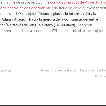
that the definitive result of the
convocatoria 2018 de Proyectos I+D
l de Generación de Conocimiento
(Ministerio de Ciencia, Investigación
 published. Our project, “
Tecnologías de la Información y la
-Administración: hacia la mejora de la comunicación entre
anía a través del lenguaje claro (TIC-eADMIN)
”, has been
s been funded and a predoctoral FPI contract linked to the project
Seminario sobre arText en la Universidad del Pa
oncedido
Vasco