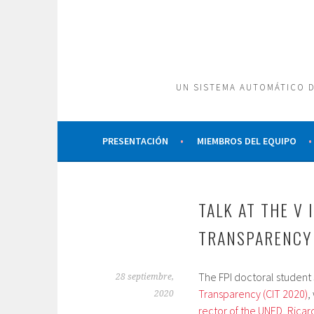
Saltar
al
contenido
UN SISTEMA AUTOMÁTICO D
PRESENTACIÓN
MIEMBROS DEL EQUIPO
TALK AT THE V
TRANSPARENCY 
The FPI doctoral student 
28 septiembre,
Transparency (CIT 2020)
,
2020
rector of the UNED, Ricard