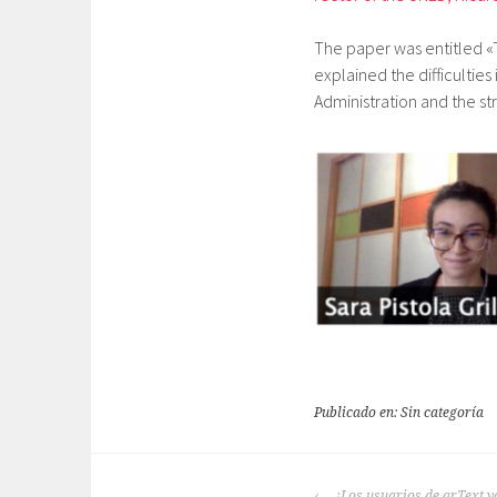
The paper was entitled «T
explained the difficulties
Administration and the s
Publicado en: Sin categoría
NAVEGACIÓN
¡Los usuarios de arText y