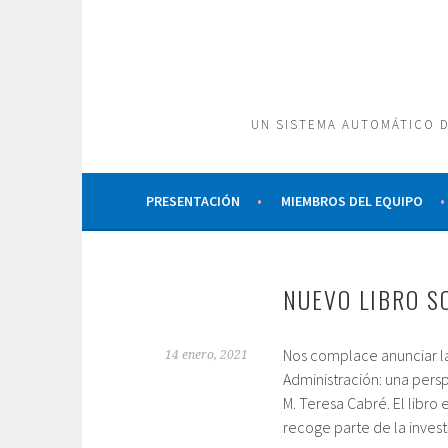
Saltar
al
contenido
UN SISTEMA AUTOMÁTICO D
PRESENTACIÓN
MIEMBROS DEL EQUIPO
NUEVO LIBRO S
Nos complace anunciar la 
14 enero, 2021
Administración: una perspe
M. Teresa Cabré. El libro
recoge parte de la invest