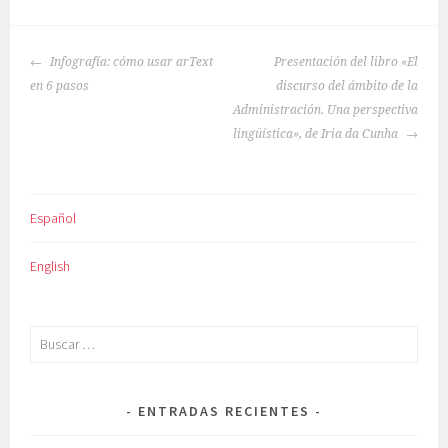
NAVEGACIÓN
Infografía: cómo usar arText
Presentación del libro «El
DE
en 6 pasos
discurso del ámbito de la
ENTRADAS
Administración. Una perspectiva
lingüística», de Iria da Cunha
Español
English
Buscar:
ENTRADAS RECIENTES