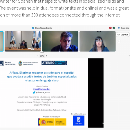
 writer for Spanish that helps to write texts in specialized fields and
 The event was held in dual format (onsite and online) and was a great
tion of more than 300 attendees connected through the Internet.