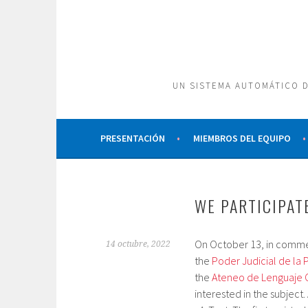
Saltar
al
contenido
UN SISTEMA AUTOMÁTICO D
PRESENTACIÓN
MIEMBROS DEL EQUIPO
WE PARTICIPAT
On October 13, in commem
14 octubre, 2022
the
Poder Judicial de la 
the
Ateneo de Lenguaje 
interested in the subject. 