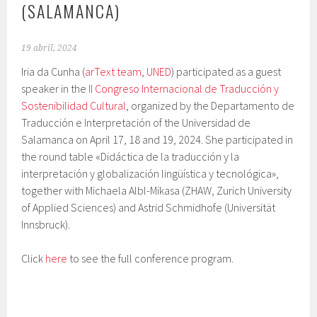
(SALAMANCA)
19 abril, 2024
Iria da Cunha (
arText team
,
UNED
) participated as a guest
speaker in the
II Congreso Internacional de Traducción y
Sostenibilidad Cultural
, organized by the Departamento de
Traducción e Interpretación of the Universidad de
Salamanca on April 17, 18 and 19, 2024. She participated in
the round table «Didáctica de la traducción y la
interpretación y globalización lingüística y tecnológica»,
together with Michaela Albl-Mikasa (ZHAW, Zurich University
of Applied Sciences) and Astrid Schmidhofe (Universität
Innsbruck).
Click
here
to see the full conference program.