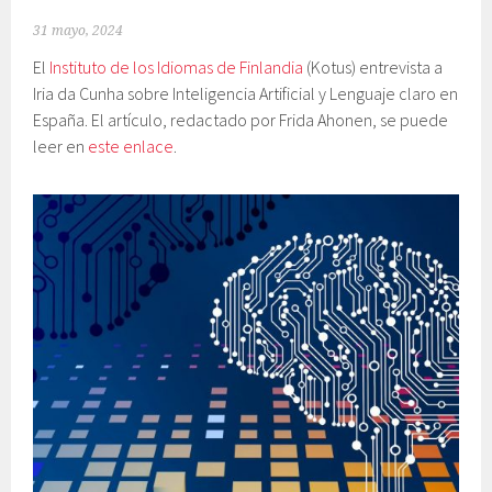
31 mayo, 2024
El
Instituto de los Idiomas de Finlandia
(Kotus) entrevista a
Iria da Cunha sobre Inteligencia Artificial y Lenguaje claro en
España. El artículo, redactado por Frida Ahonen, s
e puede
leer en
este enlace
.