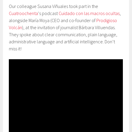
Our colleague Susana Viñuales took part in the
Cuatroochenta
‘s podcast
Cuidado con las macros ocultas
,
alongside María Moya (CEO and co-founder of
Prodigioso
Volcán
), at the invitation of journalist Bárbara Villuendas.
They spoke about clear communication, plain language,
administrative language and artificial intelligence. Don’t
miss it!