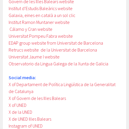
Govern de les Illes Balears
website
Institut d’Estudis Baleàrics
website
Galaxia, eines en català a un sol clic
Institut Ramon Muntaner
website
Cálamo y Cran
website
Universitat Pompeu Fabra
website
EDAP group
website
from Universitat de Barcelona
Retrucs
website
de la Universitat de Barcelona
Universitat Jaume I
website
Observatorio da Lingua Galega de la Xunta de Galicia
Social media:
X of Departament de Política Lingüística de la Generalitat
de Catalunya
X of Govern de les Illes Balears
X of UNED
X de la UNED
X de UNED Illes Balears
Instagram of UNED