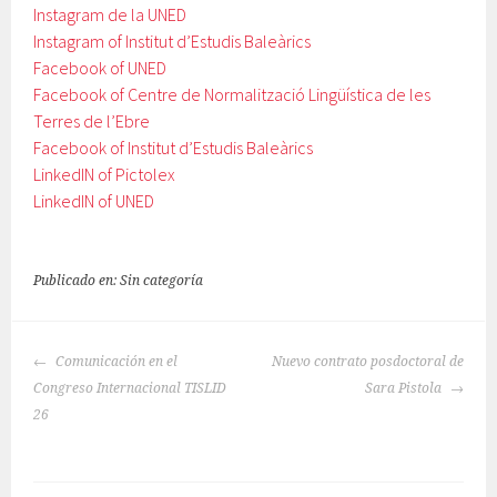
Instagram de la UNED
Instagram of Institut d’Estudis Baleàrics
Facebook of UNED
Facebook of Centre de Normalització Lingüística de les
Terres de l’Ebre
Facebook of Institut d’Estudis Baleàrics
LinkedIN of Pictolex
LinkedIN of UNED
Publicado en: Sin categoría
NAVEGACIÓN
Comunicación en el
Nuevo contrato posdoctoral de
DE
Congreso Internacional TISLID
Sara Pistola
ENTRADAS
26