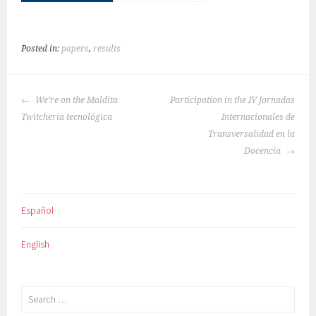
Posted in:
papers
,
results
POST
We’re on the Maldita
Participation in the IV Jornadas
NAVIGATION
Twitchería tecnológica
Internacionales de
Transversalidad en la
Docencia
Español
English
Search
for: