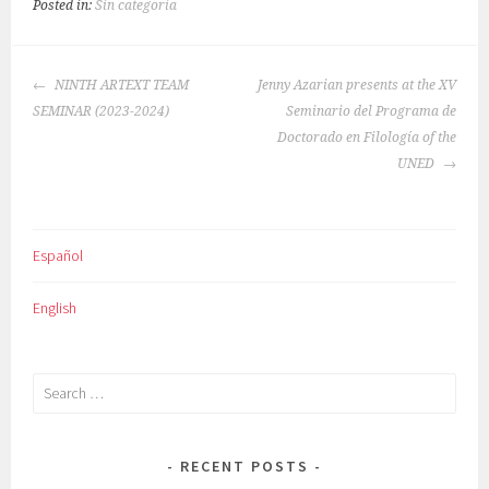
Posted in:
Sin categoría
POST
NINTH ARTEXT TEAM
Jenny Azarian presents at the XV
NAVIGATION
SEMINAR (2023-2024)
Seminario del Programa de
Doctorado en Filología of the
UNED
Español
English
Search
for:
RECENT POSTS