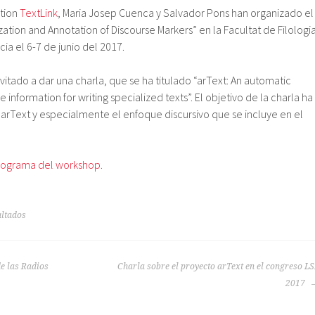
ction
TextLink
, Maria Josep Cuenca y Salvador Pons han organizado el
tion and Annotation of Discourse Markers” en la Facultat de Filologi
cia el 6-7 de junio del 2017.
vitado a dar una charla, que se ha titulado “arText: An automatic
 information for writing specialized texts”. El objetivo de la charla ha
 arText y especialmente el enfoque discursivo que se incluye en el
programa del workshop.
ultados
de las Radios
Charla sobre el proyecto arText en el congreso L
2017