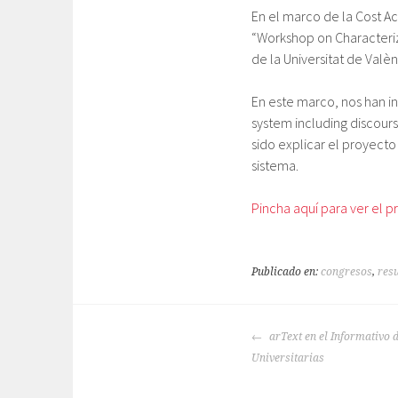
En el marco de la Cost A
“Workshop on Characteriza
de la Universitat de Valèn
En este marco, nos han in
system including discourse
sido explicar el proyecto
sistema.
Pincha aquí para ver el 
Publicado en:
congresos
,
res
NAVEGACIÓN
arText en el Informativo 
DE
Universitarias
ENTRADAS