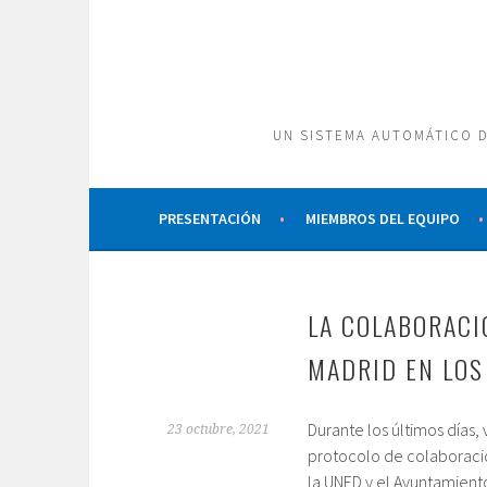
Saltar
al
contenido
UN SISTEMA AUTOMÁTICO D
PRESENTACIÓN
MIEMBROS DEL EQUIPO
LA COLABORACI
MADRID EN LOS
Durante los últimos días
23 octubre, 2021
protocolo de colaboració
la UNED y el Ayuntamiento