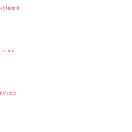
ero Madrid
ca.com
ín Madrid