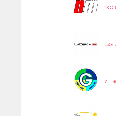
Notici
LaCer
Gacet