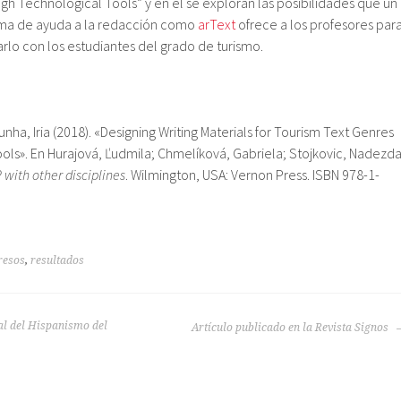
gh Technological Tools” y en él se exploran las posibilidades que un
ema de ayuda a la redacción como
arText
ofrece a los profesores par
zarlo con los estudiantes del grado de turismo.
nha, Iria (2018). «Designing Writing Materials for Tourism Text Genres
ols». En Hurajová, Ľudmila; Chmelíková, Gabriela; Stojkovic, Nadezd
with other disciplines
. Wilmington, USA: Vernon Press. ISBN 978-1-
resos
,
resultados
tal del Hispanismo del
Artículo publicado en la Revista Signos