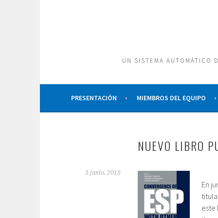
Saltar
al
contenido
UN SISTEMA AUTOMÁTICO D
PRESENTACIÓN
MIEMBROS DEL EQUIPO
NUEVO LIBRO P
3 junio, 2018
En ju
titul
este 