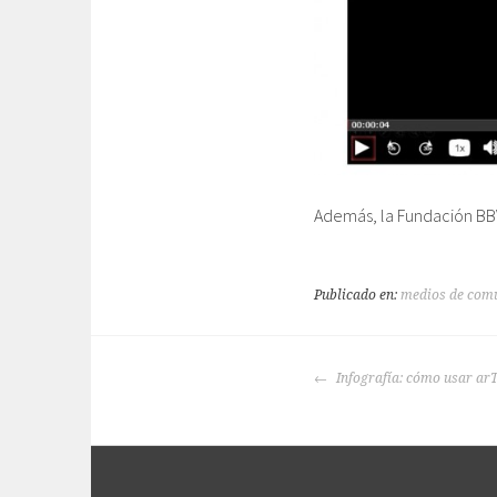
Además, la Fundación B
Publicado en:
medios de com
NAVEGACIÓN
Infografía: cómo usar arT
DE
ENTRADAS