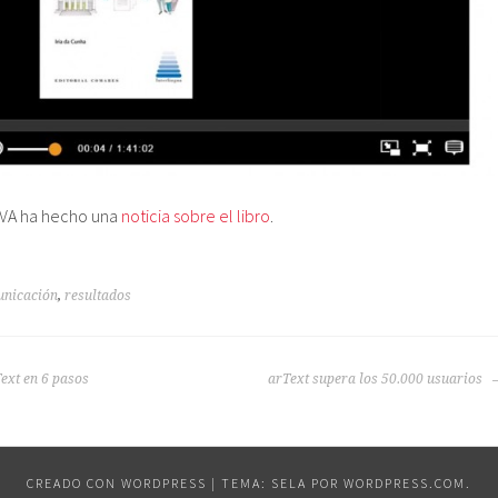
BVA ha hecho una
noticia sobre el libro
.
unicación
,
resultados
ext en 6 pasos
arText supera los 50.000 usuarios
CREADO CON WORDPRESS
|
TEMA: SELA POR
WORDPRESS.COM
.