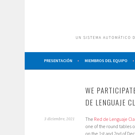
Saltar
al
contenido
UN SISTEMA AUTOMÁTICO D
PRESENTACIÓN
MIEMBROS DEL EQUIPO
WE PARTICIPAT
DE LENGUAJE C
The
Red de Lenguaje Cl
3 diciembre, 2021
one of the round tables o
on the 1st and 2nd of De