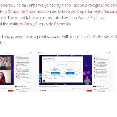
saberes»
. Iria da Cunha was joined by Mario Tascón (
Prodigioso Volcán
Ruiz (
Grupo de Modernización del Estado del Departamento Naciona
bia
). The round table was moderated by Juan Manuel Espinosa,
of the
Instituto Caro y Cuervo de Colombia
.
 and proved to be a great success, with more than 950 attendees. It
ube
.