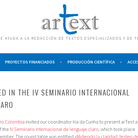
E AYUDA A LA REDACCIÓN DE TEXTOS ESPECIALIZADOS Y DE 
PROYECTOS FINANCIADOS
PRODUCCIÓN CIENTÍFICA
ACCE
ED IN THE IV SEMINARIO INTERNACIONAL
LARO
aro Colombia
invited our coordinator Iria da Cunha to present arText a
f the
IV Seminario internacional de lenguaje claro
, which took place
cember. The round table was entitled
«Midiendo la claridad: testeo d