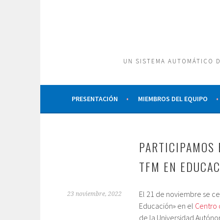
Saltar
al
contenido
UN SISTEMA AUTOMÁTICO D
PRESENTACIÓN
MIEMBROS DEL EQUIPO
PARTICIPAMOS E
TFM EN EDUCAC
El 21 de noviembre se cel
23 noviembre, 2022
Educación» en el
Centro 
de la Universidad Autóno