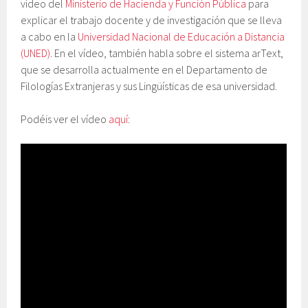
vídeo del
Ministerio de Hacienda y Función Pública
para
explicar el trabajo docente y de investigación que se lleva
a cabo en la
Universidad Nacional de Educación a Distancia
(UNED)
. En el vídeo, también habla sobre el sistema arText,
que se desarrolla actualmente en el Departamento de
Filologías Extranjeras y sus Lingüísticas de esa universidad.
Podéis ver el vídeo
aquí
: