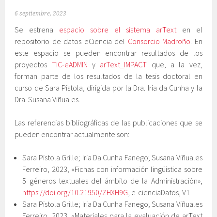
6 septiembre, 2023
Se estrena
espacio sobre el sistema arText
en el
repositorio de datos eCiencia del
Consorcio Madroño
. En
este espacio se pueden encontrar resultados de los
proyectos
TIC-eADMIN
y
arText_IMPACT
que, a la vez,
forman parte de los resultados de la tesis doctoral en
curso de Sara Pistola, dirigida por la Dra. Iria da Cunha y la
Dra. Susana Viñuales.
Las referencias bibliográficas de las publicaciones que se
pueden encontrar actualmente son:
Sara Pistola Grille; Iria Da Cunha Fanego; Susana Viñuales
Ferreiro, 2023, «Fichas con información lingüística sobre
5 géneros textuales del ámbito de la Administración»,
https://doi.org/10.21950/ZHXH9G
, e-cienciaDatos, V1
Sara Pistola Grille; Iria Da Cunha Fanego; Susana Viñuales
Ferreiro, 2023, «Materiales para la evaluación de arText