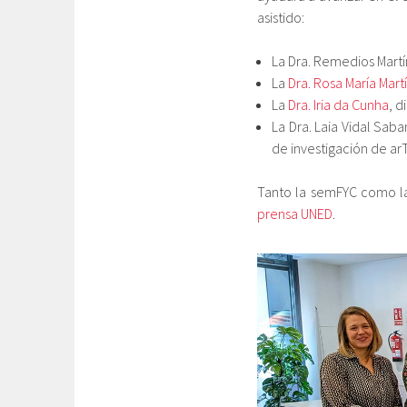
asistido:
La Dra. Remedios Martí
La
Dra. Rosa María Mart
La
Dra. Iria da Cunha
, d
La Dra. Laia Vidal Sab
de investigación de ar
Tanto la semFYC como la
prensa UNED
.