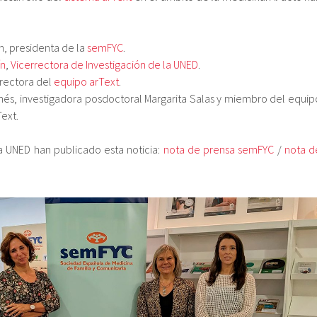
n, presidenta de la
semFYC
.
ín
,
Vicerrectora de Investigación de la UNED
.
irectora del
equipo arText
.
anés, investigadora posdoctoral Margarita Salas y miembro del equip
Text.
 UNED han publicado esta noticia:
nota de prensa semFYC
/
nota d