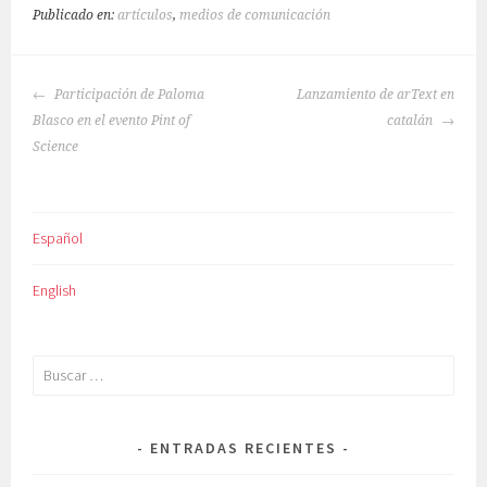
Publicado en:
artículos
,
medios de comunicación
NAVEGACIÓN
Participación de Paloma
Lanzamiento de arText en
DE
Blasco en el evento Pint of
catalán
ENTRADAS
Science
Español
English
Buscar:
ENTRADAS RECIENTES