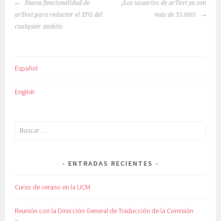
NAVEGACIÓN
Nueva funcionalidad de
¡Los usuarios de arText ya son
DE
arText para redactar el TFG del
más de 35.000!
ENTRADAS
cualquier ámbito
Español
English
Buscar:
ENTRADAS RECIENTES
Curso de verano en la UCM
Reunión con la Dirección General de Traducción de la Comisión