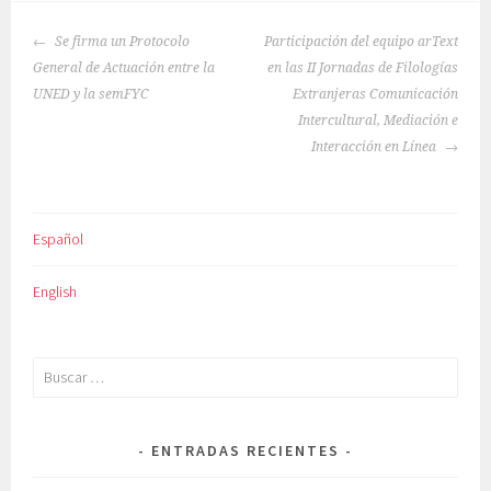
NAVEGACIÓN
Se firma un Protocolo
Participación del equipo arText
DE
General de Actuación entre la
en las II Jornadas de Filologías
ENTRADAS
UNED y la semFYC
Extranjeras Comunicación
Intercultural, Mediación e
Interacción en Línea
Español
English
Buscar:
ENTRADAS RECIENTES