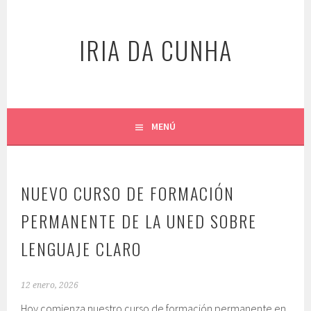
Saltar
al
IRIA DA CUNHA
contenido
MENÚ
NUEVO CURSO DE FORMACIÓN
PERMANENTE DE LA UNED SOBRE
LENGUAJE CLARO
12 enero, 2026
Hoy comienza nuestro curso de formación permanente en